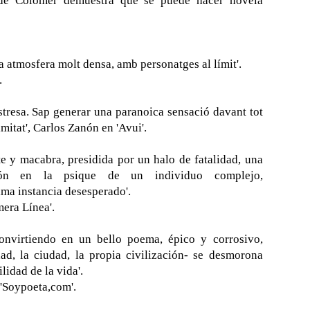
 de Colomer demuestra que se puede hacer novela
a atmosfera molt densa, amb personatges al límit'.
.
destresa. Sap generar una paranoica sensació davant tot
timitat', Carlos Zanón en 'Avui'.
e y macabra, presidida por un halo de fatalidad, una
sión en la psique de un individuo complejo,
ima instancia desesperado'.
mera Línea'.
convirtiendo en un bello poema, épico y corrosivo,
ad, la ciudad, la propia civilización- se desmorona
lidad de la vida'.
 'Soypoeta,com'.