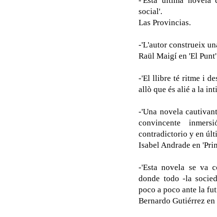
-'Esta última novela
social'.
Las Provincias.
-'L'autor construeix un
Raül Maigí en 'El Punt'
-'El llibre té ritme i 
allò que és alié a la in
-'Una novela cautivant
convincente inmer
contradictorio y en últ
Isabel Andrade en 'Pri
-'Esta novela se va 
donde todo -la socied
poco a poco ante la futi
Bernardo Gutiérrez en