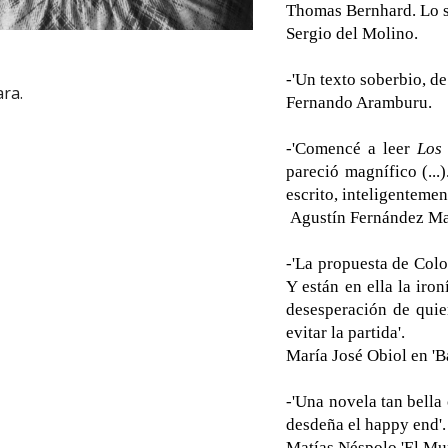
Thomas Bernhard. Lo sé
Sergio del Molino.
-'Un texto soberbio, d
ara.
Fernando Aramburu.
-'Comencé a leer
Los
pareció magnífico (..
escrito, inteligentemen
Agustín Fernández Ma
-'La propuesta de Colo
Y están en ella la iro
desesperación de quie
evitar la partida'.
María José Obiol en 'Bab
-'Una novela tan bella
desdeña el happy end'.
Matías Néspolo 'El Mu