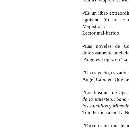
-'Es un libro extraord
egoísmo. Ya no se es
Magistral’.
Lector mal-herido.
-'Las novelas de C
dolorosamente ancladas
Ángeles López en 'La 
-'Un trayecto, trazado 
Ángel Cabo en 'Qué Le
-'Los bosques de Upsa
de la Muerte Urbana
los suicidios
y
Mimodr
Tino Pertierra en 'La 
-'Escrita con una té