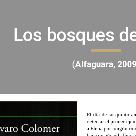
ip to main content
Skip to navigat
Los bosques d
(Alfaguara, 2009
El día de su quinto a
detectar el primer ejem
a Elena por ningún rin
hace un año ella lleva 