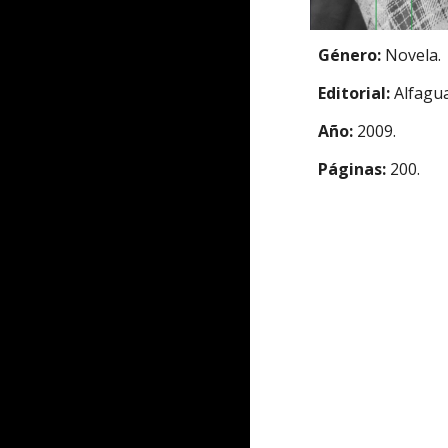
Género:
Novela.
Editorial:
Alfagu
Año:
2009.
Páginas:
200.