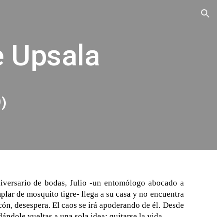
ion
e Upsala
)
niversario de bodas, Julio -un entomólogo abocado a
plar de mosquito tigre- llega a su casa y no encuentra
cón, desespera. El caos se irá apoderando de él. Desde
dándole vueltas a una sola idea: quitarse la vida.