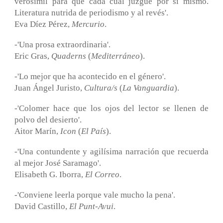
verosímil para que cada cual juzgue por sí mismo.
Literatura nutrida de periodismo y al revés'.
Eva Díez Pérez,
Mercurio
.
-'Una prosa extraordinaria'.
Eric Gras,
Quaderns
(
Mediterráneo
).
-'Lo mejor que ha acontecido en el género'.
Juan Ángel Juristo,
Cultura/s
(
La Vanguardia
).
-'Colomer hace que los ojos del lector se llenen de
polvo del desierto'.
Aitor Marín,
Icon
(
El País
).
-'Una contundente y agilísima narración que recuerda
al mejor José Saramago'.
Elisabeth G. Iborra,
El Correo
.
-'Conviene leerla porque vale mucho la pena'.
David Castillo,
El Punt-Avui
.